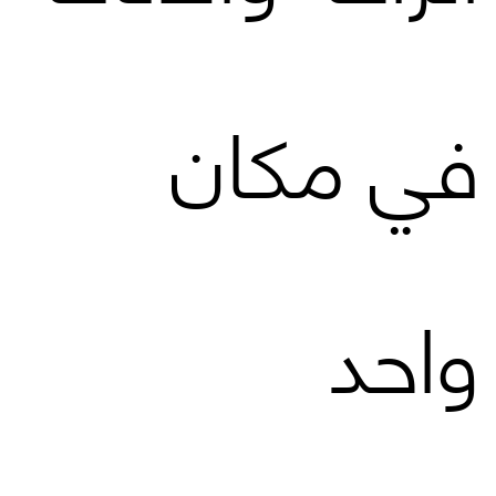
في مكان
واحد