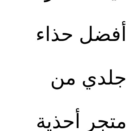
أفضل حذاء
جلدي من
متجر أحذية