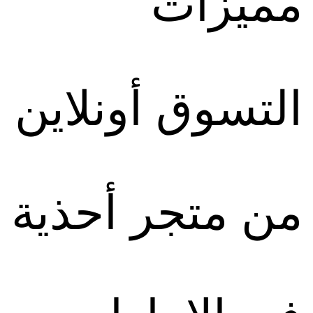
مميزات
التسوق أونلاين
من متجر أحذية