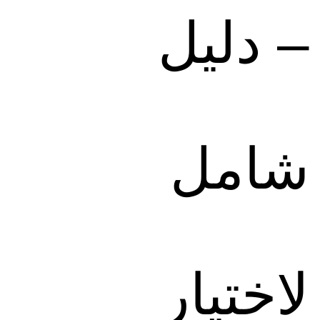
– دليل
شامل
لاختيار