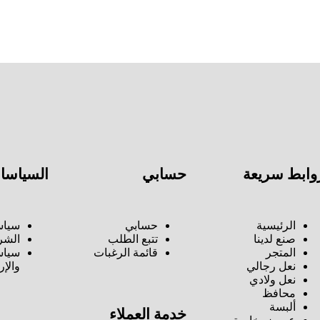
وابط سريعة
حسابي
السياسا
الرئيسية
حسابي
سياس
صنع لدينا
تتبع الطلب
الشر
المتجر
قائمة الرغبات
سياس
نعل رجالي
والإر
نعل ولادي
محافظ
ألبسة
خدمة العملاء