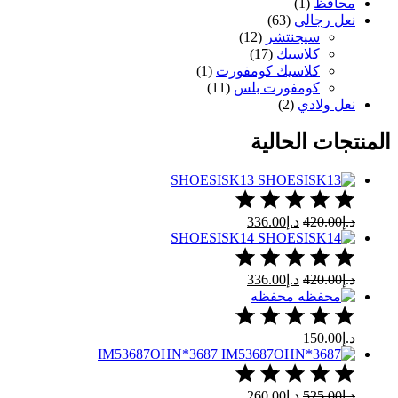
محافظ
(1)
نعل رجالي
(63)
سيجنتشر
(12)
كلاسيك
(17)
كلاسيك كومفورت
(1)
كومفورت بلس
(11)
نعل ولادي
(2)
المنتجات الحالية
SHOESISK13
د.إ
420.00
د.إ
336.00
SHOESISK14
د.إ
420.00
د.إ
336.00
محفظه
د.إ
150.00
IM53687OHN*3687
د.إ
525.00
د.إ
260.00