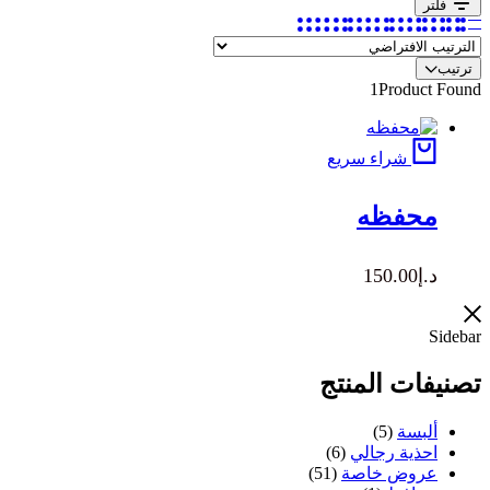
فلتر
ترتيب
1
Product Found
شراء سريع
محفظه
د.إ
150.00
Sidebar
تصنيفات المنتج
ألبسة
(5)
احذية رجالي
(6)
عروض خاصة
(51)