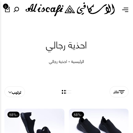
SIDEBAR
0
تصنيفات المنتج
ألبسة
(5)
احذية رجالي
(6)
عروض خاصة
(51)
محافظ
(1)
نعل رجالي
(63)
نعل ولادي
(2)
ترتيب
-58%
المنتجات الحالية