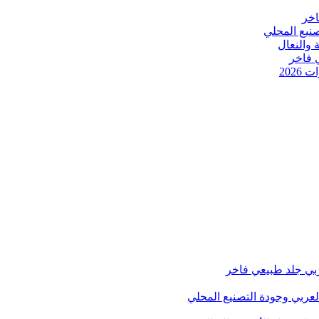
 والنعال
202