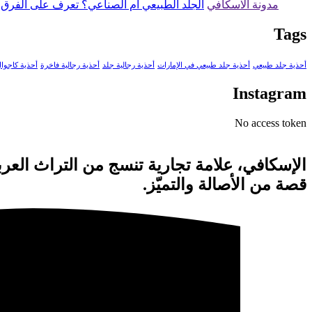
مدونة الاسكافي
الجلد الطبيعي أم الصناعي؟ تعرف على الفرق ق
Tags
أحذية جلد طبيعي
أحذية جلد طبيعي في الإمارات
أحذية رجالية جلد
أحذية رجالية فاخرة
أحذية كاجوا
Instagram
No access token
الإسكافي، علامة تجارية تنسج من التراث العرب
قصة من الأصالة والتميّز.