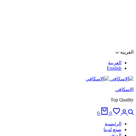
العربية
العربية
English
الاسكافي
Top Quality
البحث
تسجيل
المفضلة
السلة
0
0
الدخول
الرئيسية
صنع لدينا
المتجر