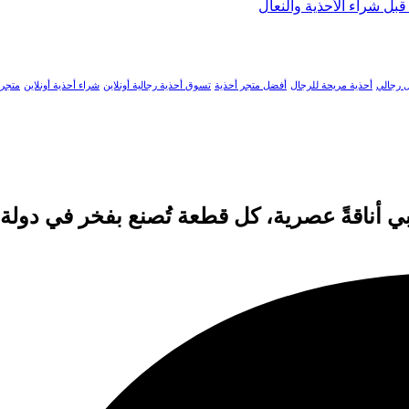
بل شراء الأحذية والنعال
ل رجالي
أحذية مريحة للرجال
أفضل متجر أحذية
تسوق أحذية رجالية أونلاين
شراء أحذية أونلاين
متجر 
ي أناقةً عصرية، كل قطعة تُصنع بفخر في دولة 