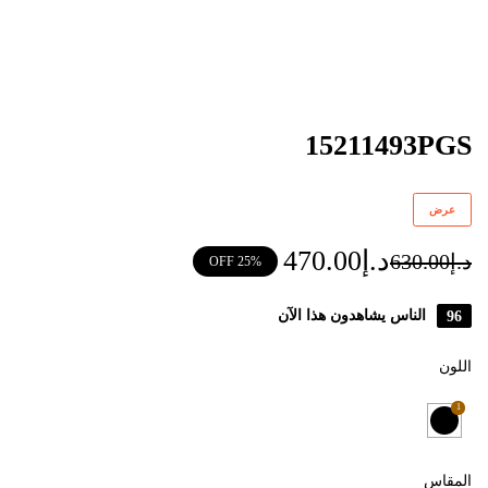
15211493PGS
عرض
د.إ
470.00
د.إ
630.00
25% OFF
96
الناس يشاهدون هذا الآن
اللون
1
المقاس