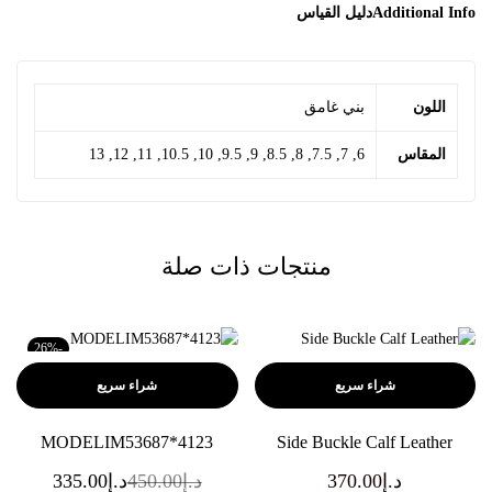
Additional Info
دليل القياس
اللون
بني غامق
المقاس
6, 7, 7.5, 8, 8.5, 9, 9.5, 10, 10.5, 11, 12, 13
منتجات ذات صلة
-26%
شراء سريع
شراء سريع
MODELIM53687*4123
Side Buckle Calf Leather
د.إ
370.00
د.إ
450.00
د.إ
335.00