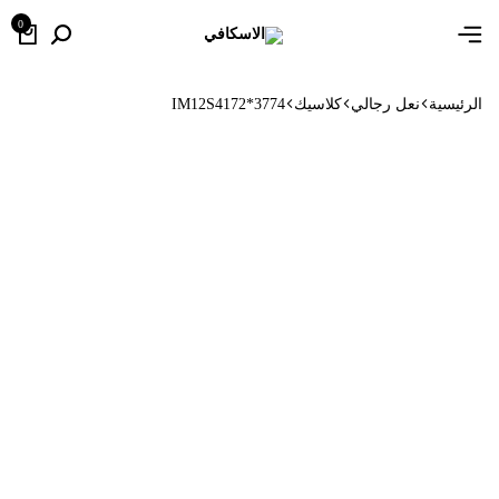
0
الرئيسية
نعل رجالي
كلاسيك
IM12S4172*3774