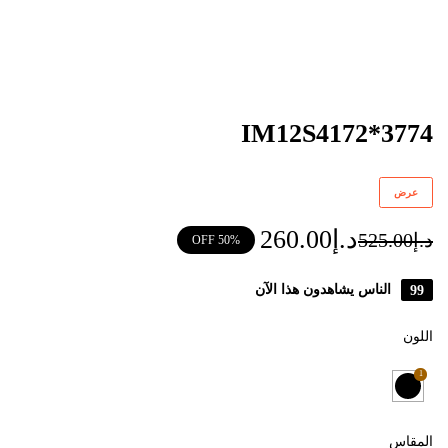
IM12S4172*3774
عرض
د.إ
260.00
د.إ
525.00
50% OFF
99
الناس يشاهدون هذا الآن
اللون
1
المقاس