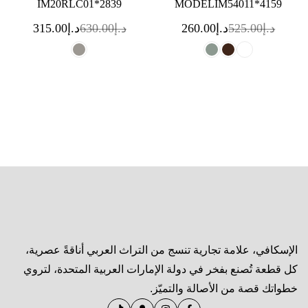
IM20RLC01*2839
MODELIM54011*4159
د.إ
525.00
د.إ
260.00
د.إ
630.00
د.إ
315.00
الإسكافي، علامة تجارية تنسج من التراث العربي أناقةً عصرية،
كل قطعة تُصنع بفخر في دولة الإمارات العربية المتحدة، لتروي
خطواتك قصة من الأصالة والتميّز.