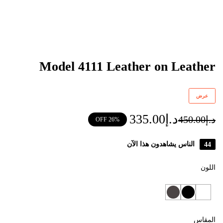
Model 4111 Leather on Leather
عرض
د.إ
335.00
د.إ
450.00
26% OFF
44
الناس يشاهدون هذا الآن
اللون
المقاس